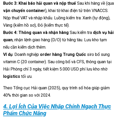
Bước 3: Khai báo hải quan và nộp thuế
Sau khi hàng về (qua
vận chuyển container
), khai tờ khai điện tử trên VNACCS.
Nộp thuế VAT và nhập khẩu. Luồng kiểm tra: Xanh (tự động),
Vàng (kiểm hồ sơ), Đỏ (kiểm thực tế).
Bước 4: Thông quan và nhận hàng
Sau kiểm tra
dịch vụ hải
quan
, nhận lệnh giao hàng (D/O) từ hãng tàu. Lưu kho tạm
nếu cần kiểm dịch thêm.
Ví dụ
: Doanh nghiệp
order hàng Trung Quốc
siro bổ sung
vitamin C (20 container). Sau công bố và CFS, thông quan tại
Hải Phòng chỉ 3 ngày, tiết kiệm 5.000 USD phí lưu kho nhờ
logistics
tối ưu.
Theo Tổng cục Hải quan (2025), quy trình số hóa giúp giảm
40% thời gian so với 2024.
4. Lợi Ích Của Việc Nhập Chính Ngạch Thực
Phẩm Chức Năng