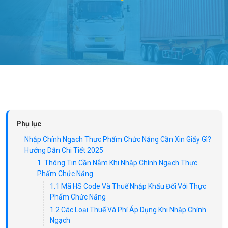
Phụ lục
Nhập Chính Ngạch Thực Phẩm Chức Năng Cần Xin Giấy Gì?
Hướng Dẫn Chi Tiết 2025
1. Thông Tin Cần Nắm Khi Nhập Chính Ngạch Thực
Phẩm Chức Năng
1.1 Mã HS Code Và Thuế Nhập Khẩu Đối Với Thực
Phẩm Chức Năng
1.2 Các Loại Thuế Và Phí Áp Dụng Khi Nhập Chính
Ngạch