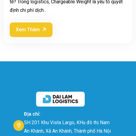
tế? Trong logistics, Chargeable Weight là yếu tố quyết
định chi phí dịch...
Xem Thêm
Địa chỉ:
SH 201 Khu Vista Largo, KHu đô thị Nam
An Khánh, Xã An Khánh, Thành phố Hà Nội