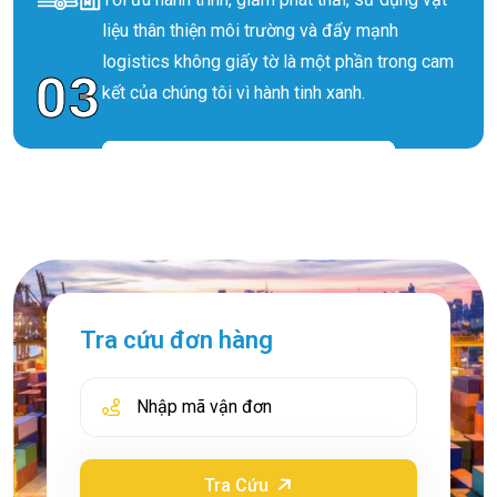
liệu thân thiện môi trường và đẩy mạnh
logistics không giấy tờ là một phần trong cam
03
kết của chúng tôi vì hành tinh xanh.
Tra cứu đơn hàng
Tra Cứu