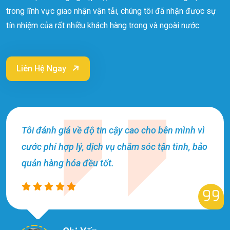
trong lĩnh vực giao nhận vận tải, chúng tôi đã nhận được sự
tín nhiệm của rất nhiều khách hàng trong và ngoài nước.
Liên Hệ Ngay
Hai công ty hợp tác đã lâu và tôi rất hài lòng về
độ chuyên nghiệp của Đại Lâm Logistics từ đó
tôi cũng đem lại lợi ích lớn cho mình.