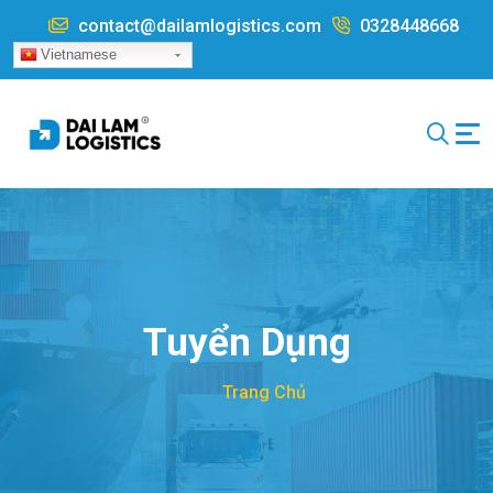
Nhảy đến nội dung
contact@dailamlogistics.com
0328448668
Vietnamese
Tuyển Dụng
Trang Chủ