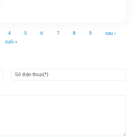
4
5
6
7
8
9
sau ›
cuối »
Nhập thông tin
*