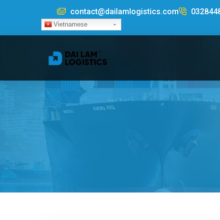
Nhảy đến nội dung
contact@dailamlogistics.com
032844
Vietnamese